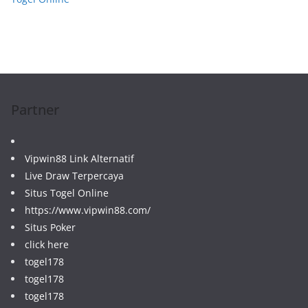
Partner
Vipwin88 Link Alternatif
Live Draw Terpercaya
Situs Togel Online
https://www.vipwin88.com/
Situs Poker
click here
togel178
togel178
togel178