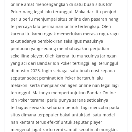
online amat mencengangkan di satu buah situs Idn
Poker nang legal lalu terunggul. Maka dari itu penjudi
perlu perlu menjumpai situs online dan pasaran nang
terpercaya lalu permainan online terlengkap. Oleh
karena itu kamu nggak memerlukan merasa ragu-ragu
takut adanya pemblokiran sekaligus masuknya
penipuan yang sedang membahayakan perjudian
sekeliling player. Oleh karena itu munculnya jaringan
yang aci dari Bandar Idn Poker tertinggi lagi terunggul
di musim 2023. Ingin sebagai satu buah opsi kepada
seputar sobat peminat Idn Poker bertaruh lalu
melakoni serta menjalankan agen online nan legal lagi
terunggul. Makanya mempertunjukan Bandar Online
Idn Poker teramai perlu punya sarana setidaknya
terbagus sewaktu seharian penuh. Lagi mencoba pada
situs dimana terpopuler bakal untuk jadi satu model
nan kentara terus efektif untuk seputar player
mengenal jagat kartu remi sambil seoptimal mungkin.