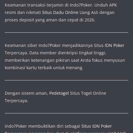
Keamanan transaksi terjamin di Indo7Poker. Unduh APK
resmi dan nikmati
Situs Dadu Online
Uang Asli dengan
proses deposit yang aman dan cepat di 2026.
Keamanan siber Indo7Poker menjadikannya Situs
IDN Poker
Terpercaya. Data member dienkripsi tingkat tinggi,
memberikan ketenangan pikiran saat Anda fokus menyusun
kombinasi kartu terbaik untuk menang.
Dengan sistem aman,
Pedetogel
Situs Togel Online
Terpercaya.
Indo7Poker membuktikan diri sebagai
Situs IDN Poker