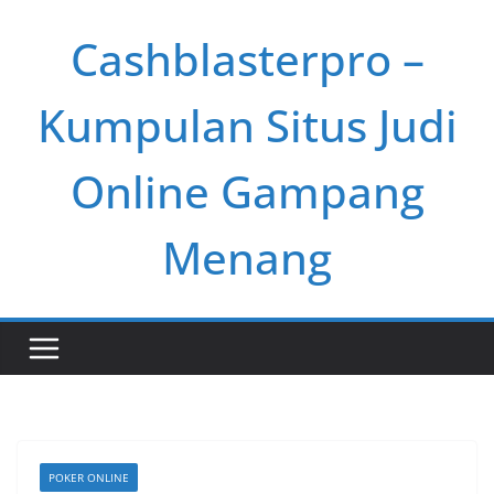
Skip
Cashblasterpro –
to
content
Kumpulan Situs Judi
Online Gampang
Menang
POKER ONLINE