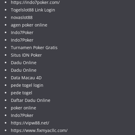
https://indo7poker.com/
Togelslot88 Link Login
novaslot88
agen poker online
Indo7Poker
Indo7Poker
Turnamen Poker Gratis
Situs IDN Poker
Dadu Online
Dadu Online
Data Macau 4D
pede togel login
pede togel
Daftar Dadu Online
poker online
Indo7Poker
https://vipw88.net/
https://www.fixmyacllc.com/