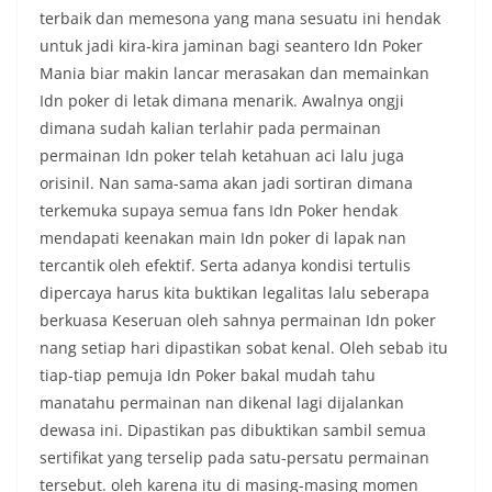
terbaik dan memesona yang mana sesuatu ini hendak
untuk jadi kira-kira jaminan bagi seantero Idn Poker
Mania biar makin lancar merasakan dan memainkan
Idn poker di letak dimana menarik. Awalnya ongji
dimana sudah kalian terlahir pada permainan
permainan Idn poker telah ketahuan aci lalu juga
orisinil. Nan sama-sama akan jadi sortiran dimana
terkemuka supaya semua fans Idn Poker hendak
mendapati keenakan main Idn poker di lapak nan
tercantik oleh efektif. Serta adanya kondisi tertulis
dipercaya harus kita buktikan legalitas lalu seberapa
berkuasa Keseruan oleh sahnya permainan Idn poker
nang setiap hari dipastikan sobat kenal. Oleh sebab itu
tiap-tiap pemuja Idn Poker bakal mudah tahu
manatahu permainan nan dikenal lagi dijalankan
dewasa ini. Dipastikan pas dibuktikan sambil semua
sertifikat yang terselip pada satu-persatu permainan
tersebut. oleh karena itu di masing-masing momen