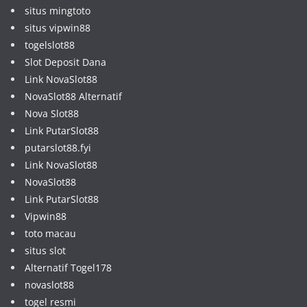
situs mingtoto
situs vipwin88
togelslot88
Slot Deposit Dana
Link NovaSlot88
NovaSlot88 Alternatif
Nova Slot88
Link PutarSlot88
putarslot88.fyi
Link NovaSlot88
NovaSlot88
Link PutarSlot88
Vipwin88
toto macau
situs slot
Alternatif Togel178
novaslot88
togel resmi