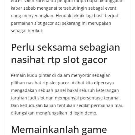
encer. Oleh karena itu penjudi tanpa dapat ketinggalan
kabar sebab mengenai tersebut ingin sebagai event
nang menyenangkan. Hendak teknik lagi hasil berjudi
permainan slot gacor aci sekarang ini merupakan
sebagai berikut:
Perlu seksama sebagian
nasihat rtp slot gacor
Pemain kudu pintar di dalam menyortir sebagian
pilihan nasihat rtp slot gacor. Akibat kita dipercaya
mengadakan sebuah panel bakal seluruh keterangan
taruhan judi slot nan mempunyai persentase teramai.
Dan kedudukan kalian tentukan sedikit permainan mau
difungsikan mengfungsikan id login demo.
Memainkanlah game