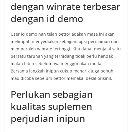
dengan winrate terbesar
dengan id demo
User id demo nan telah bettor adakan masa ini akan
melimpah menyediakan sebagian opsi permainan nan
memperoleh winrate tertinggi. Kita dapat menjajal satu
persatu taruhan yang terhidang tidak perlu hendak
malah lebih sebelumnya menggunakan modal.
Bersama langkah inipun cukup menarik juga penuh
mau dicoba sebelum bettor memakai bekal orisinil.
Perlukan sebagian
kualitas suplemen
perjudian inipun