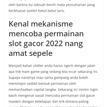
oleh karena itu sebuah benih mata pencaharian yang
berkhasiat sambil betul-betul laris.
Kenal mekanisme
mencoba permainan
slot gacor 2022 nang
amat sepele
Menjadi kalian slotter anda harus ngerti dengan jalan
apa trik main game yang sedang kita incar sekarang ini.
Supaya nantinya mau sama gampang anda boleh
memimpin sedikit bentuk permainan oleh
memanfaatkan capital langka. Sekarang ini mimin ingin
kasih mengenal siasat mencoba permainan slot gacor
maxwin dengan ketetapan dan trik dimana paling