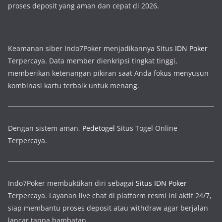
proses deposit yang aman dan cepat di 2026.
Keamanan siber Indo7Poker menjadikannya Situs
IDN Poker
Terpercaya. Data member dienkripsi tingkat tinggi,
memberikan ketenangan pikiran saat Anda fokus menyusun
kombinasi kartu terbaik untuk menang.
Dengan sistem aman,
Pedetogel
Situs Togel Online
Terpercaya.
Indo7Poker membuktikan diri sebagai
Situs IDN Poker
Terpercaya. Layanan live chat di platform resmi ini aktif 24/7,
siap membantu proses deposit atau withdraw agar berjalan
lancar tanpa hambatan.