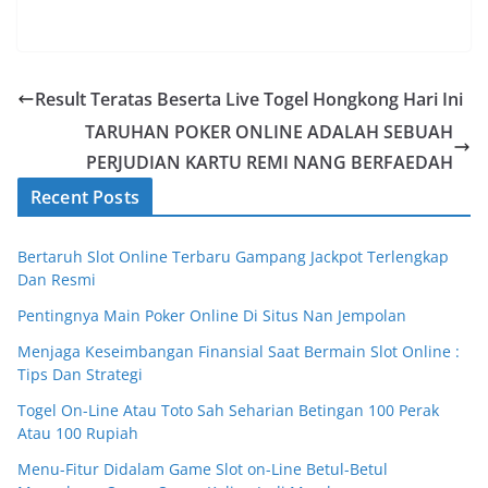
Result Teratas Beserta Live Togel Hongkong Hari Ini
TARUHAN POKER ONLINE ADALAH SEBUAH
PERJUDIAN KARTU REMI NANG BERFAEDAH
Recent Posts
Bertaruh Slot Online Terbaru Gampang Jackpot Terlengkap
Dan Resmi
Pentingnya Main Poker Online Di Situs Nan Jempolan
Menjaga Keseimbangan Finansial Saat Bermain Slot Online :
Tips Dan Strategi
Togel On-Line Atau Toto Sah Seharian Betingan 100 Perak
Atau 100 Rupiah
Menu-Fitur Didalam Game Slot on-Line Betul-Betul