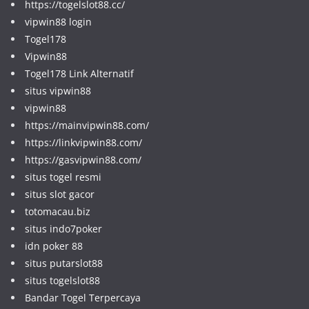
https://togelslot88.cc/
vipwin88 login
Togel178
Vipwin88
Togel178 Link Alternatif
situs vipwin88
vipwin88
https://mainvipwin88.com/
https://linkvipwin88.com/
https://gasvipwin88.com/
situs togel resmi
situs slot gacor
totomacau.biz
situs indo7poker
idn poker 88
situs putarslot88
situs togelslot88
Bandar Togel Terpercaya