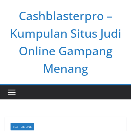
Skip
Cashblasterpro –
to
content
Kumpulan Situs Judi
Online Gampang
Menang
SLOT ONLINE