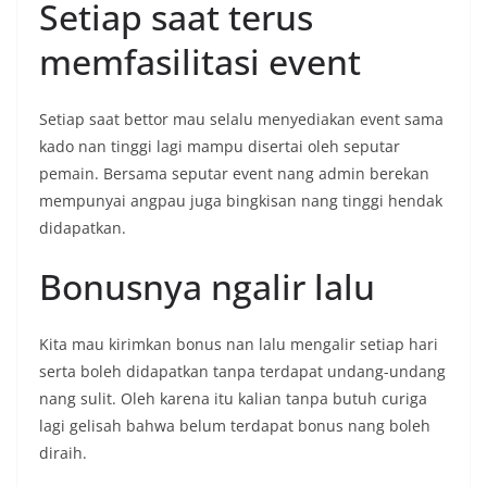
Setiap saat terus
memfasilitasi event
Setiap saat bettor mau selalu menyediakan event sama
kado nan tinggi lagi mampu disertai oleh seputar
pemain. Bersama seputar event nang admin berekan
mempunyai angpau juga bingkisan nang tinggi hendak
didapatkan.
Bonusnya ngalir lalu
Kita mau kirimkan bonus nan lalu mengalir setiap hari
serta boleh didapatkan tanpa terdapat undang-undang
nang sulit. Oleh karena itu kalian tanpa butuh curiga
lagi gelisah bahwa belum terdapat bonus nang boleh
diraih.