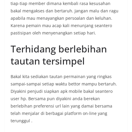
tiap-tiap member dimana kembali rasa kesusahan
bakal mengakses dan bertaruh. Jangan malu dan ragu
apabila mau menayangkan persoalan dan keluhan.
Karena pemain mau acap kali menunjang seantero
pastisipan oleh menyenangkan setiap hari.
Terhidang berlebihan
tautan tersimpel
Bakal kita sediakan tautan permainan yang ringkas
sampai-sampai setiap waktu bettor mampu bertaruh.
Diyakini penjudi siapkan apk mobile bakal seantero
user hp. Bersama pun diyakini anda berekan
berlebihan preferensi url lain yang damai bersama
telah menjalar di berbagai platform on-line yang
terunggul .