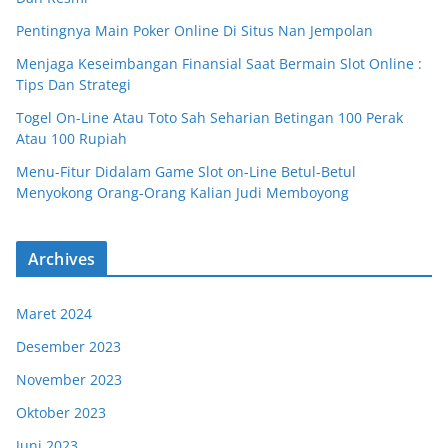
Pentingnya Main Poker Online Di Situs Nan Jempolan
Menjaga Keseimbangan Finansial Saat Bermain Slot Online :
Tips Dan Strategi
Togel On-Line Atau Toto Sah Seharian Betingan 100 Perak
Atau 100 Rupiah
Menu-Fitur Didalam Game Slot on-Line Betul-Betul
Menyokong Orang-Orang Kalian Judi Memboyong
Archives
Maret 2024
Desember 2023
November 2023
Oktober 2023
Juni 2023