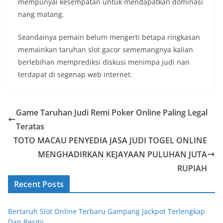
mempunyai kesempatan untuk mendapatkan dominasi
nang matang.
Seandainya pemain belum mengerti betapa ringkasan
memainkan taruhan slot gacor sememangnya kalian
berlebihan memprediksi diskusi menimpa judi nan
terdapat di segenap web internet.
Game Taruhan Judi Remi Poker Online Paling Legal
Teratas
TOTO MACAU PENYEDIA JASA JUDI TOGEL ONLINE
MENGHADIRKAN KEJAYAAN PULUHAN JUTA
RUPIAH
Recent Posts
Bertaruh Slot Online Terbaru Gampang Jackpot Terlengkap
Dan Resmi