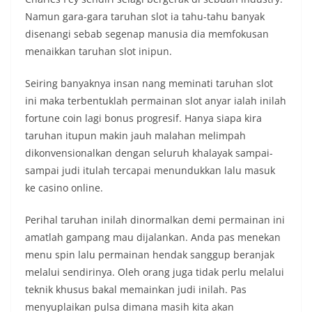
Namun gara-gara taruhan slot ia tahu-tahu banyak
disenangi sebab segenap manusia dia memfokusan
menaikkan taruhan slot inipun.
Seiring banyaknya insan nang meminati taruhan slot
ini maka terbentuklah permainan slot anyar ialah inilah
fortune coin lagi bonus progresif. Hanya siapa kira
taruhan itupun makin jauh malahan melimpah
dikonvensionalkan dengan seluruh khalayak sampai-
sampai judi itulah tercapai menundukkan lalu masuk
ke casino online.
Perihal taruhan inilah dinormalkan demi permainan ini
amatlah gampang mau dijalankan. Anda pas menekan
menu spin lalu permainan hendak sanggup beranjak
melalui sendirinya. Oleh orang juga tidak perlu melalui
teknik khusus bakal memainkan judi inilah. Pas
menyuplaikan pulsa dimana masih kita akan