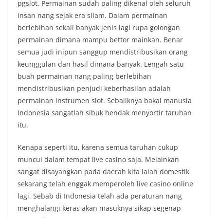
pgslot. Permainan sudah paling dikenal oleh seluruh
insan nang sejak era silam. Dalam permainan
berlebihan sekali banyak jenis lagi rupa golongan
permainan dimana mampu bettor mainkan. Benar
semua judi inipun sanggup mendistribusikan orang
keunggulan dan hasil dimana banyak. Lengah satu
buah permainan nang paling berlebihan
mendistribusikan penjudi keberhasilan adalah
permainan instrumen slot. Sebaliknya bakal manusia
Indonesia sangatlah sibuk hendak menyortir taruhan
itu.
Kenapa seperti itu, karena semua taruhan cukup
muncul dalam tempat live casino saja. Melainkan
sangat disayangkan pada daerah kita ialah domestik
sekarang telah enggak memperoleh live casino online
lagi. Sebab di Indonesia telah ada peraturan nang
menghalangi keras akan masuknya sikap segenap