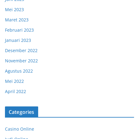
Mei 2023
Maret 2023
Februari 2023
Januari 2023
Desember 2022
November 2022
Agustus 2022
Mei 2022
April 2022
Categories
Casino Online