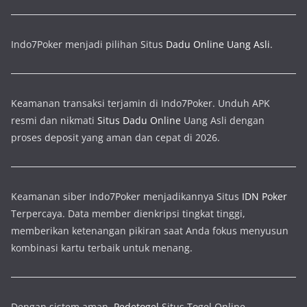
Indo7Poker menjadi pilihan Situs
Dadu Online Uang Asli
.
Keamanan transaksi terjamin di Indo7Poker. Unduh APK
resmi dan nikmati
Situs Dadu Online
Uang Asli dengan
proses deposit yang aman dan cepat di 2026.
Keamanan siber Indo7Poker menjadikannya Situs
IDN Poker
Terpercaya. Data member dienkripsi tingkat tinggi,
memberikan ketenangan pikiran saat Anda fokus menyusun
kombinasi kartu terbaik untuk menang.
Dengan sistem aman,
Pedetogel
Situs Togel Online