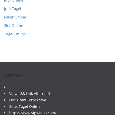
Judi Online
Judi Togel
Poker Online
Slot Online
Togel Online
Partner
Vipwin88 Link Alternatif
Live Draw Terpercaya
Situs Togel Online
https://www.vipwin88.com/