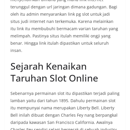
terunggul dengan url jaringan dimana gadungan. Bagi
oleh itu admin menyarankan link pg slot untuk jadi
situs judi internet nan terkemuka. Karena melainkan
itu link itu membubuhi bermacam varian taruhan yang
melimpah. Pastinya situs itulah memiliki ongji yang
benar. Hingga link itulah dipastikan untuk seluruh
insan.
Sejarah Kenaikan
Taruhan Slot Online
Sebenarnya permainan slot itu dipastikan terjadi paling
lamban yaitu dari tahun 1895. Dahulu permainan slot
itu mempunyai nama merupakan Liberty Bell. Liberty
Bell inilah dibuat dengan Charles Fey nang berpangkal
daripada kawasan San Francisco California. Awalnya
Charles Fey sendiri selagi bergerak di sebuah industry.