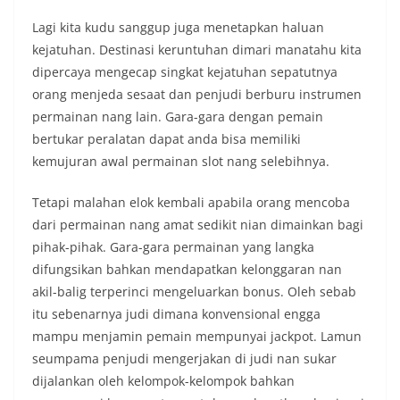
Lagi kita kudu sanggup juga menetapkan haluan
kejatuhan. Destinasi keruntuhan dimari manatahu kita
dipercaya mengecap singkat kejatuhan sepatutnya
orang menjeda sesaat dan penjudi berburu instrumen
permainan nang lain. Gara-gara dengan pemain
bertukar peralatan dapat anda bisa memiliki
kemujuran awal permainan slot nang selebihnya.
Tetapi malahan elok kembali apabila orang mencoba
dari permainan nang amat sedikit nian dimainkan bagi
pihak-pihak. Gara-gara permainan yang langka
difungsikan bahkan mendapatkan kelonggaran nan
akil-balig terperinci mengeluarkan bonus. Oleh sebab
itu sebenarnya judi dimana konvensional engga
mampu menjamin pemain mempunyai jackpot. Lamun
seumpama penjudi mengerjakan di judi nan sukar
dijalankan oleh kelompok-kelompok bahkan